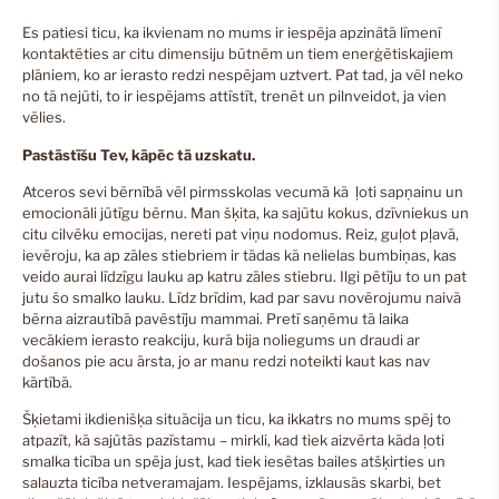
Es patiesi ticu, ka ikvienam no mums ir iespēja apzinātā līmenī
kontaktēties ar citu dimensiju būtnēm un tiem enerģētiskajiem
plāniem, ko ar ierasto redzi nespējam uztvert. Pat tad, ja vēl neko
no tā nejūti, to ir iespējams attīstīt, trenēt un pilnveidot, ja vien
vēlies.
Pastāstīšu Tev, kāpēc tā uzskatu.
Atceros sevi bērnībā vēl pirmsskolas vecumā kā ļoti sapņainu un
emocionāli jūtīgu bērnu. Man šķita, ka sajūtu kokus, dzīvniekus un
citu cilvēku emocijas, nereti pat viņu nodomus. Reiz, guļot pļavā,
ievēroju, ka ap zāles stiebriem ir tādas kā nelielas bumbiņas, kas
veido aurai līdzīgu lauku ap katru zāles stiebru. Ilgi pētīju to un pat
jutu šo smalko lauku. Līdz brīdim, kad par savu novērojumu naivā
bērna aizrautībā pavēstīju mammai. Pretī saņēmu tā laika
vecākiem ierasto reakciju, kurā bija noliegums un draudi ar
došanos pie acu ārsta, jo ar manu redzi noteikti kaut kas nav
kārtībā.
Šķietami ikdienišķa situācija un ticu, ka ikkatrs no mums spēj to
atpazīt, kā sajūtās pazīstamu – mirkli, kad tiek aizvērta kāda ļoti
smalka ticība un spēja just, kad tiek iesētas bailes atšķirties un
salauzta ticība netveramajam. Iespējams, izklausās skarbi, bet