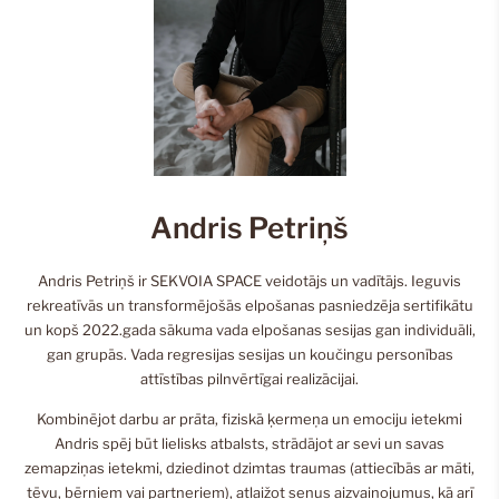
Andris Petriņš
Andris Petriņš ir SEKVOIA SPACE veidotājs un vadītājs. Ieguvis
rekreatīvās un transformējošās elpošanas pasniedzēja sertifikātu
un kopš 2022.gada sākuma vada elpošanas sesijas gan individuāli,
gan grupās. Vada regresijas sesijas un koučingu personības
attīstības pilnvērtīgai realizācijai.
Kombinējot darbu ar prāta, fiziskā ķermeņa un emociju ietekmi
Andris spēj būt lielisks atbalsts, strādājot ar sevi un savas
zemapziņas ietekmi, dziedinot dzimtas traumas (attiecībās ar māti,
tēvu, bērniem vai partneriem), atlaižot senus aizvainojumus, kā arī