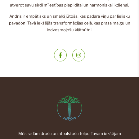
atverot savu sirdi mīlestības piepildītai un harmoniskai ikdienai.
Andris ir empātisks un smalki jūtošs, kas padara viņu par lielisku
pavadoni Tavā iekšējās transformācijas ceļā, kas prasa maigu un
iedvesmojošu klātbūtni.
Mēs radām drošu un atbalstošu telpu Tavam iekšējam