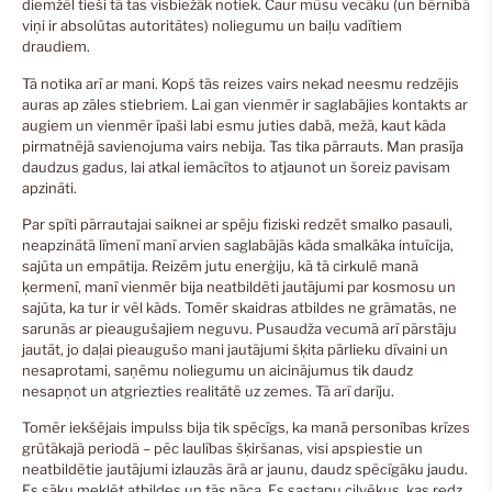
diemžēl tieši tā tas visbiežāk notiek. Caur mūsu vecāku (un bērnībā
viņi ir absolūtas autoritātes) noliegumu un baiļu vadītiem
draudiem.
Tā notika arī ar mani. Kopš tās reizes vairs nekad neesmu redzējis
auras ap zāles stiebriem. Lai gan vienmēr ir saglabājies kontakts ar
augiem un vienmēr īpaši labi esmu juties dabā, mežā, kaut kāda
pirmatnējā savienojuma vairs nebija. Tas tika pārrauts. Man prasīja
daudzus gadus, lai atkal iemācītos to atjaunot un šoreiz pavisam
apzināti.
Par spīti pārrautajai saiknei ar spēju fiziski redzēt smalko pasauli,
neapzinātā līmenī manī arvien saglabājās kāda smalkāka intuīcija,
sajūta un empātija. Reizēm jutu enerģiju, kā tā cirkulē manā
ķermenī, manī vienmēr bija neatbildēti jautājumi par kosmosu un
sajūta, ka tur ir vēl kāds. Tomēr skaidras atbildes ne grāmatās, ne
sarunās ar pieaugušajiem neguvu. Pusaudža vecumā arī pārstāju
jautāt, jo daļai pieaugušo mani jautājumi šķita pārlieku dīvaini un
nesaprotami, saņēmu noliegumu un aicinājumus tik daudz
nesapņot un atgriezties realitātē uz zemes. Tā arī darīju.
Tomēr iekšējais impulss bija tik spēcīgs, ka manā personības krīzes
grūtākajā periodā – pēc laulības šķiršanas, visi apspiestie un
neatbildētie jautājumi izlauzās ārā ar jaunu, daudz spēcīgāku jaudu.
Es sāku meklēt atbildes un tās nāca. Es sastapu cilvēkus, kas redz