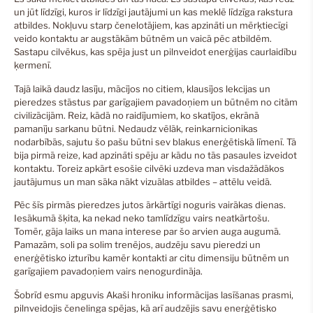
un jūt līdzīgi, kuros ir līdzīgi jautājumi un kas meklē līdzīga rakstura
atbildes. Nokļuvu starp čenelotājiem, kas apzināti un mērķtiecīgi
veido kontaktu ar augstākām būtnēm un vaicā pēc atbildēm.
Sastapu cilvēkus, kas spēja just un pilnveidot enerģijas caurlaidību
ķermenī.
Tajā laikā daudz lasīju, mācījos no citiem, klausījos lekcijas un
pieredzes stāstus par garīgajiem pavadoņiem un būtnēm no citām
civilizācijām. Reiz, kādā no raidījumiem, ko skatījos, ekrānā
pamanīju sarkanu būtni. Nedaudz vēlāk, reinkarnicionikas
nodarbībās, sajutu šo pašu būtni sev blakus enerģētiskā līmenī. Tā
bija pirmā reize, kad apzināti spēju ar kādu no tās pasaules izveidot
kontaktu. Toreiz apkārt esošie cilvēki uzdeva man visdažādākos
jautājumus un man sāka nākt vizuālas atbildes – attēlu veidā.
Pēc šīs pirmās pieredzes jutos ārkārtīgi noguris vairākas dienas.
Iesākumā šķita, ka nekad neko tamlīdzīgu vairs neatkārtošu.
Tomēr, gāja laiks un mana interese par šo arvien auga augumā.
Pamazām, soli pa solim trenējos, audzēju savu pieredzi un
enerģētisko izturību kamēr kontakti ar citu dimensiju būtnēm un
garīgajiem pavadoņiem vairs nenogurdināja.
Šobrīd esmu apguvis Akaši hroniku informācijas lasīšanas prasmi,
pilnveidojis čenelinga spējas, kā arī audzējis savu enerģētisko