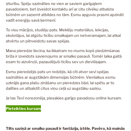
izturību. Spēju sazināties ne vien ar saviem garīgajiem
pavadoņiem, bet izveidot kontaktu arī ar citu cilvēku atbalsta
būtnēm un saņemt atbildes no tām. Esmu apguvis prasmi apzināti
vadīt enerģiju savā ķermenī.
To visu mācījos, studēju pats. Meklēju materiālus, lekcijas,
skolotājus, lai atgūtu ticību smalkajam un netveramajam, lai atkal
atvērtu un pilnveidotu savas spējas.
Mana pieredze liecina, ka ikkatram no mums kopš piedzimšanas
brīža ir izveidots savienojums ar smalko pasauli. Tomēr laika gaitā
esam to aizvēruši, pazaudējuši ticību sev un dievišķajam.
Esmu pieredzējis pats un redzējis, kā citi atver sevī spējas
sazināties ar augstākām dimensijas būtnēm. Vienlaikus esmu
uzkrājis gana plašu zināšanu un pieredzes bāzi, lai spētu ar to
dalīties un atbalstīt citus viņu ceļā uz augstāku saziņu.
Ja tas Tevī norezonēja, piesakies garīgo pavadoņu online kursam.
Pieteikties kursam
Tilts saziņā ar smalko pasauli ir fantāzija, iztēle. Pavēro, kā mainās